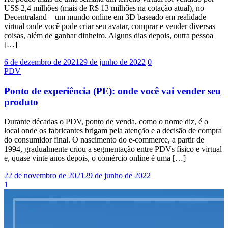
US$ 2,4 milhões (mais de R$ 13 milhões na cotação atual), no
Decentraland – um mundo online em 3D baseado em realidade
virtual onde você pode criar seu avatar, comprar e vender diversas
coisas, além de ganhar dinheiro. Alguns dias depois, outra pessoa
[…]
6 de dezembro de 2021
29 de junho de 2022
0
PDV
Ponto de experiência (PE): onde você vai vender seu
produto
Durante décadas o PDV, ponto de venda, como o nome diz, é o
local onde os fabricantes brigam pela atenção e a decisão de compra
do consumidor final. O nascimento do e-commerce, a partir de
1994, gradualmente criou a segmentação entre PDVs físico e virtual
e, quase vinte anos depois, o comércio online é uma […]
22 de novembro de 2021
29 de junho de 2022
1