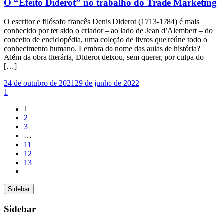
O “Efeito Diderot” no trabalho do Trade Marketing
O escritor e filósofo francês Denis Diderot (1713-1784) é mais
conhecido por ter sido o criador – ao lado de Jean d’Alembert – do
conceito de enciclopédia, uma coleção de livros que reúne todo o
conhecimento humano. Lembra do nome das aulas de história?
Além da obra literária, Diderot deixou, sem querer, por culpa do
[…]
24 de outubro de 2021
29 de junho de 2022
1
1
2
3
…
11
12
13
Sidebar
Sidebar