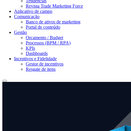
Tendências
Revista Trade Marketing Force
Aplicativo de campo
Comunicação
Banco de ativos de marketing
Portal de conteúdo
Gestão
Orçamento / Budget
Processos (BPM / RPA)
KPIs
Dashboards
Incentivos e Fidelidade
Gestor de incentivos
Resgate de itens