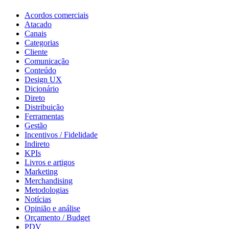
Acordos comerciais
Atacado
Canais
Categorias
Cliente
Comunicação
Conteúdo
Design UX
Dicionário
Direto
Distribuição
Ferramentas
Gestão
Incentivos / Fidelidade
Indireto
KPIs
Livros e artigos
Marketing
Merchandising
Metodologias
Notícias
Opinião e análise
Orçamento / Budget
PDV