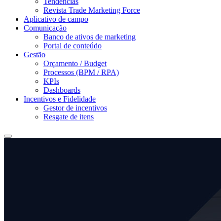
Tendências
Revista Trade Marketing Force
Aplicativo de campo
Comunicação
Banco de ativos de marketing
Portal de conteúdo
Gestão
Orçamento / Budget
Processos (BPM / RPA)
KPIs
Dashboards
Incentivos e Fidelidade
Gestor de incentivos
Resgate de itens