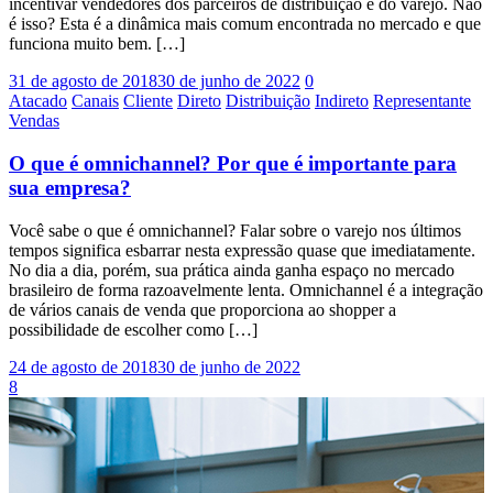
incentivar vendedores dos parceiros de distribuição e do varejo. Não
é isso? Esta é a dinâmica mais comum encontrada no mercado e que
funciona muito bem. […]
31 de agosto de 2018
30 de junho de 2022
0
Atacado
Canais
Cliente
Direto
Distribuição
Indireto
Representante
Vendas
O que é omnichannel? Por que é importante para
sua empresa?
Você sabe o que é omnichannel? Falar sobre o varejo nos últimos
tempos significa esbarrar nesta expressão quase que imediatamente.
No dia a dia, porém, sua prática ainda ganha espaço no mercado
brasileiro de forma razoavelmente lenta. Omnichannel é a integração
de vários canais de venda que proporciona ao shopper a
possibilidade de escolher como […]
24 de agosto de 2018
30 de junho de 2022
8