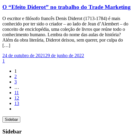
O “Efeito Diderot” no trabalho do Trade Marketing
O escritor e filósofo francês Denis Diderot (1713-1784) é mais
conhecido por ter sido o criador – ao lado de Jean d’Alembert – do
conceito de enciclopédia, uma coleção de livros que reúne todo o
conhecimento humano. Lembra do nome das aulas de história?
Além da obra literária, Diderot deixou, sem querer, por culpa do
[…]
24 de outubro de 2021
29 de junho de 2022
1
1
2
3
…
11
12
13
Sidebar
Sidebar