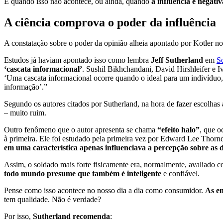
E quando isso não acontece, ou ainda, quando
a influência é negati
A ciência comprova o poder da influênci
A constatação sobre o poder da opinião alheia apontado por Kotler n
Estudos já haviam apontado isso como lembra
Jeff Sutherland
em
S
‘cascata informacional’
. Sushil Bikhchandani, David Hirshleifer e 
‘Uma cascata informacional ocorre quando o ideal para um indivíduo,
informação’.”
Segundo os autores citados por Sutherland, na hora de fazer escolhas
– muito ruim.
Outro fenômeno que o autor apresenta se chama
“efeito halo”
, que o
à primeira. Ele foi estudado pela primeira vez por Edward Lee Thorndik
em uma característica apenas influenciava a percepção sobre as 
Assim, o soldado mais forte fisicamente era, normalmente, avaliado c
todo mundo presume que também é inteligente
e confiável.
Pense como isso acontece no nosso dia a dia como consumidor.
As e
tem qualidade. Não é verdade?
Por isso,
Sutherland recomenda
: