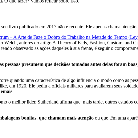
va.
O que fazer? Vamos refletir sobre isso.
a
o seu livro publicado em 2017 não é recente. Ele apenas chama atenção 
crum – A Arte de Faze o Dobro do Trabalho na Metade do Tempo (Ley
Ivo Welch, autores do artigo A Theory of Fads, Fashion, Custom, and C
 tendo observado as ações daqueles à sua frente, é seguir o comportam
as pessoas presumem que decisões tomadas antes delas foram boas
corre quando uma característica de algo influencia o modo como as pess
e, em 1920. Ele pediu a oficiais militares para avaliarem seus soldados
demais
.
omo o melhor líder. Sutherland afirma que, mais tarde, outros estudos
mbalagens bonitas, que chamam mais atenção
ou que têm uma aparê