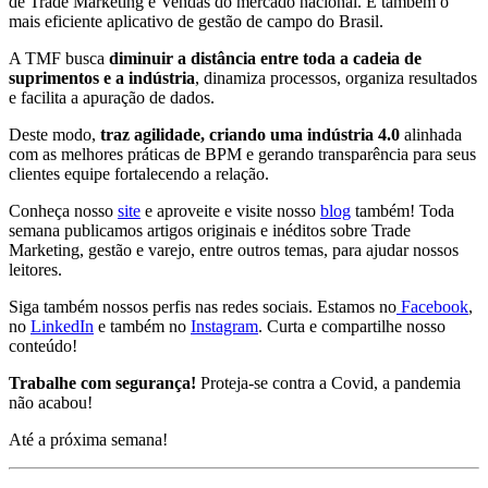
de Trade Marketing e Vendas do mercado nacional. É também o
mais eficiente aplicativo de gestão de campo do Brasil.
A TMF busca
diminuir a distância entre toda a cadeia de
suprimentos e a indústria
, dinamiza processos, organiza resultados
e facilita a apuração de dados.
Deste modo,
traz agilidade, criando uma indústria 4.0
alinhada
com as melhores práticas de BPM e gerando transparência para seus
clientes equipe fortalecendo a relação.
Conheça nosso
site
e aproveite e visite nosso
blog
também! Toda
semana publicamos artigos originais e inéditos sobre Trade
Marketing, gestão e varejo, entre outros temas, para ajudar nossos
leitores.
Siga também nossos perfis nas redes sociais. Estamos no
Facebook
,
no
LinkedIn
e também no
Instagram
. Curta e compartilhe nosso
conteúdo!
Trabalhe com segurança!
Proteja-se contra a Covid, a pandemia
não acabou!
Até a próxima semana!