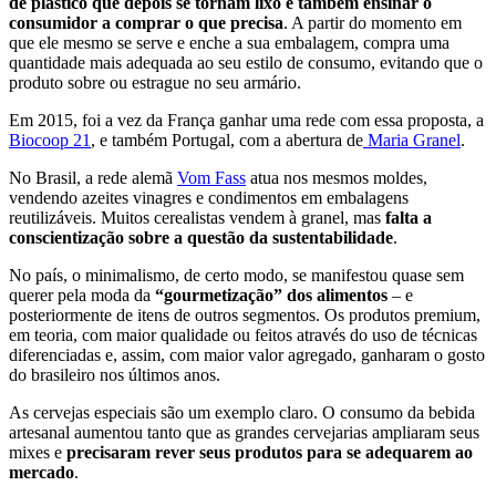
de plástico que depois se tornam lixo e também ensinar o
consumidor a comprar o que precisa
. A partir do momento em
que ele mesmo se serve e enche a sua embalagem, compra uma
quantidade mais adequada ao seu estilo de consumo, evitando que o
produto sobre ou estrague no seu armário.
Em 2015, foi a vez da França ganhar uma rede com essa proposta, a
Biocoop 21
, e também Portugal, com a abertura de
Maria Granel
.
No Brasil, a rede alemã
Vom Fass
atua nos mesmos moldes,
vendendo azeites vinagres e condimentos em embalagens
reutilizáveis. Muitos cerealistas vendem à granel, mas
falta a
conscientização sobre a questão da sustentabilidade
.
No país, o minimalismo, de certo modo, se manifestou quase sem
querer pela moda da
“gourmetização” dos alimentos
– e
posteriormente de itens de outros segmentos. Os produtos premium,
em teoria, com maior qualidade ou feitos através do uso de técnicas
diferenciadas e, assim, com maior valor agregado, ganharam o gosto
do brasileiro nos últimos anos.
As cervejas especiais são um exemplo claro. O consumo da bebida
artesanal aumentou tanto que as grandes cervejarias ampliaram seus
mixes e
precisaram rever seus produtos para se adequarem ao
mercado
.