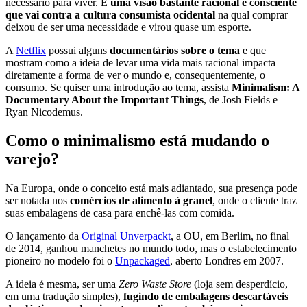
necessário para viver. É
uma visão bastante racional e consciente
que vai contra a cultura consumista ocidental
na qual comprar
deixou de ser uma necessidade e virou quase um esporte.
A
Netflix
possui alguns
documentários sobre o tema
e que
mostram como a ideia de levar uma vida mais racional impacta
diretamente a forma de ver o mundo e, consequentemente, o
consumo. Se quiser uma introdução ao tema, assista
Minimalism: A
Documentary About the Important Things
, de Josh Fields e
Ryan Nicodemus.
Como o minimalismo está mudando o
varejo?
Na Europa, onde o conceito está mais adiantado, sua presença pode
ser notada nos
comércios de alimento à granel
, onde o cliente traz
suas embalagens de casa para enchê-las com comida.
O lançamento da
Original Unverpackt
, a OU, em Berlim, no final
de 2014, ganhou manchetes no mundo todo, mas o estabelecimento
pioneiro no modelo foi o
Unpackaged
, aberto Londres em 2007.
A ideia é mesma, ser uma
Zero Waste Store
(loja sem desperdício,
em uma tradução simples),
fugindo de embalagens descartáveis