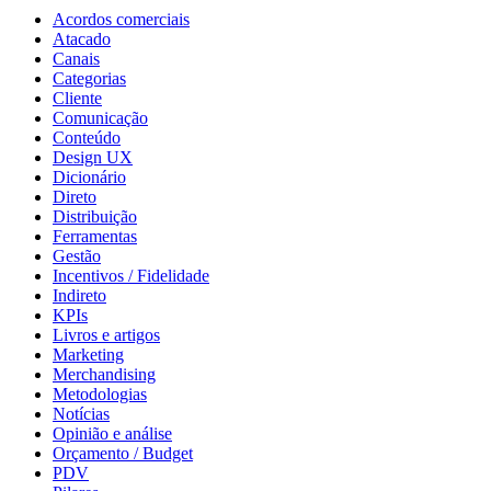
Acordos comerciais
Atacado
Canais
Categorias
Cliente
Comunicação
Conteúdo
Design UX
Dicionário
Direto
Distribuição
Ferramentas
Gestão
Incentivos / Fidelidade
Indireto
KPIs
Livros e artigos
Marketing
Merchandising
Metodologias
Notícias
Opinião e análise
Orçamento / Budget
PDV