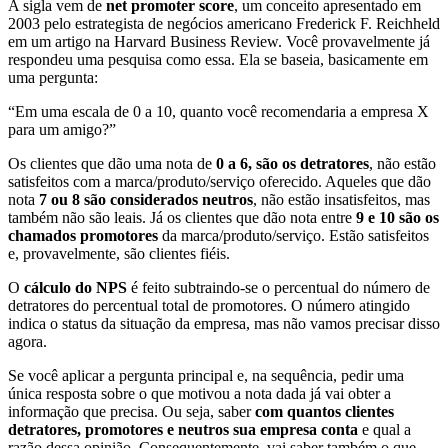
A sigla vem de
net promoter score
, um conceito apresentado em
2003 pelo estrategista de negócios americano Frederick F. Reichheld
em um artigo na Harvard Business Review. Você provavelmente já
respondeu uma pesquisa como essa. Ela se baseia, basicamente em
uma pergunta:
“Em uma escala de 0 a 10, quanto você recomendaria a empresa X
para um amigo?”
Os clientes que dão uma nota de
0 a 6, são os detratores
, não estão
satisfeitos com a marca/produto/serviço oferecido. Aqueles que dão
nota
7 ou 8 são considerados neutros
, não estão insatisfeitos, mas
também não são leais. Já os clientes que dão nota entre
9 e 10 são os
chamados promotores
da marca/produto/serviço. Estão satisfeitos
e, provavelmente, são clientes fiéis.
O
cálculo do NPS
é feito subtraindo-se o percentual do número de
detratores do percentual total de promotores. O número atingido
indica o status da situação da empresa, mas não vamos precisar disso
agora.
Se você aplicar a pergunta principal e, na sequência, pedir uma
única resposta sobre o que motivou a nota dada já vai obter a
informação que precisa. Ou seja, saber
com quantos clientes
detratores, promotores e neutros sua empresa conta
e qual a
razão dessa opinião. Consequentemente, vai saber também o que