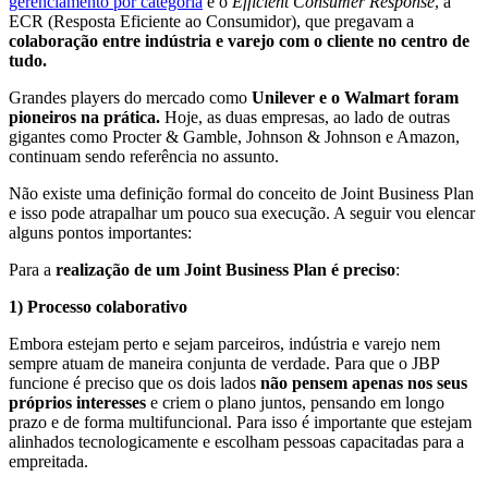
gerenciamento por categoria
e o
Efficient Consumer Response
, a
ECR (Resposta Eficiente ao Consumidor), que pregavam a
colaboração entre indústria e varejo com o cliente no centro de
tudo.
Grandes players do mercado como
Unilever e o Walmart foram
pioneiros na prática.
Hoje, as duas empresas, ao lado de outras
gigantes como Procter & Gamble, Johnson & Johnson e Amazon,
continuam sendo referência no assunto.
Não existe uma definição formal do conceito de Joint Business Plan
e isso pode atrapalhar um pouco sua execução. A seguir vou elencar
alguns pontos importantes:
Para a
realização de um Joint Business Plan é preciso
:
1) Processo colaborativo
Embora estejam perto e sejam parceiros, indústria e varejo nem
sempre atuam de maneira conjunta de verdade. Para que o JBP
funcione é preciso que os dois lados
não pensem apenas nos seus
próprios interesses
e criem o plano juntos, pensando em longo
prazo e de forma multifuncional. Para isso é importante que estejam
alinhados tecnologicamente e escolham pessoas capacitadas para a
empreitada.