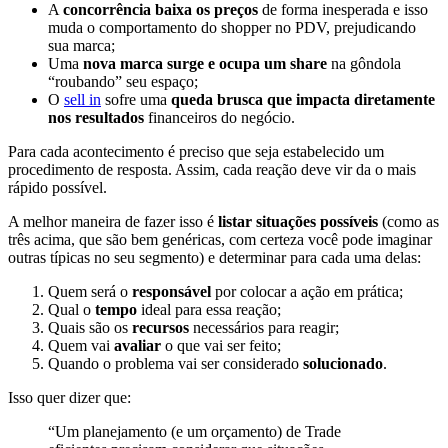
A
concorrência baixa os preços
de forma inesperada e isso
muda o comportamento do shopper no PDV, prejudicando
sua marca;
Uma
nova marca surge e ocupa um share
na gôndola
“roubando” seu espaço;
O
sell in
sofre uma
queda brusca que impacta diretamente
nos resultados
financeiros do negócio.
Para cada acontecimento é preciso que seja estabelecido um
procedimento de resposta. Assim, cada reação deve vir da o mais
rápido possível.
A melhor maneira de fazer isso é
listar situações possíveis
(como as
três acima, que são bem genéricas, com certeza você pode imaginar
outras típicas no seu segmento) e determinar para cada uma delas:
Quem será o
responsável
por colocar a ação em prática;
Qual o
tempo
ideal para essa reação;
Quais são os
recursos
necessários para reagir;
Quem vai
avaliar
o que vai ser feito;
Quando o problema vai ser considerado
solucionado
.
Isso quer dizer que:
“Um planejamento (e um orçamento) de Trade