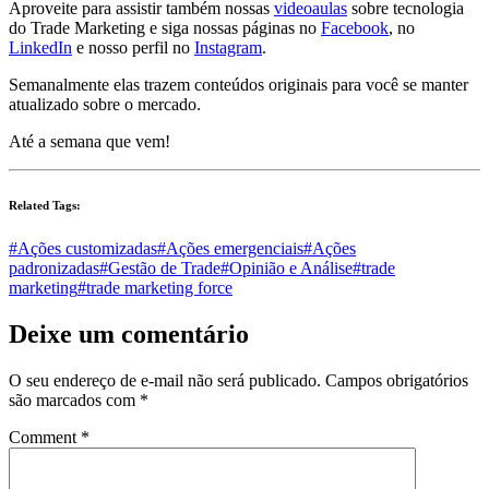
Aproveite para assistir também nossas
videoaulas
sobre tecnologia
do Trade Marketing e siga nossas páginas no
Facebook
, no
LinkedIn
e nosso perfil no
Instagram
.
Semanalmente elas trazem conteúdos originais para você se manter
atualizado sobre o mercado.
Até a semana que vem!
Related Tags:
#Ações customizadas
#Ações emergenciais
#Ações
padronizadas
#Gestão de Trade
#Opinião e Análise
#trade
marketing
#trade marketing force
Deixe um comentário
O seu endereço de e-mail não será publicado.
Campos obrigatórios
são marcados com
*
Comment
*