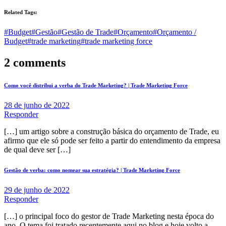
Related Tags:
#Budget
#Gestão
#Gestão de Trade
#Orçamento
#Orçamento /
Budget
#trade marketing
#trade marketing force
2 comments
Como você distribui a verba do Trade Marketing? | Trade Marketing Force
28 de junho de 2022
Responder
[…] um artigo sobre a construção básica do orçamento de Trade, eu
afirmo que ele só pode ser feito a partir do entendimento da empresa
de qual deve ser […]
Gestão de verba: como nomear sua estratégia? | Trade Marketing Force
29 de junho de 2022
Responder
[…] o principal foco do gestor de Trade Marketing nesta época do
ano. O tema foi tratado recentemente aqui no blog e hoje volto a