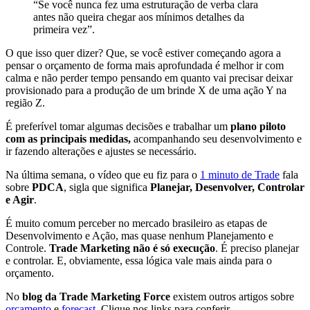
“Se você nunca fez uma estruturação de verba clara
antes não queira chegar aos mínimos detalhes da
primeira vez”.
O que isso quer dizer? Que, se você estiver começando agora a
pensar o orçamento de forma mais aprofundada é melhor ir com
calma e não perder tempo pensando em quanto vai precisar deixar
provisionado para a produção de um brinde X de uma ação Y na
região Z.
É preferível tomar algumas decisões e trabalhar um
plano piloto
com as principais medidas,
acompanhando seu desenvolvimento e
ir fazendo alterações e ajustes se necessário.
Na última semana, o vídeo que eu fiz para o
1 minuto de Trade
fala
sobre
PDCA
, sigla que significa
Planejar, Desenvolver, Controlar
e Agir
.
É muito comum perceber no mercado brasileiro as etapas de
Desenvolvimento e Ação, mas quase nenhum Planejamento e
Controle.
Trade Marketing não é só execução
. É preciso planejar
e controlar. E, obviamente, essa lógica vale mais ainda para o
orçamento.
No
blog da Trade Marketing Force
existem outros artigos sobre
orçamento
e
forecast
. Clique nos links para conferir.