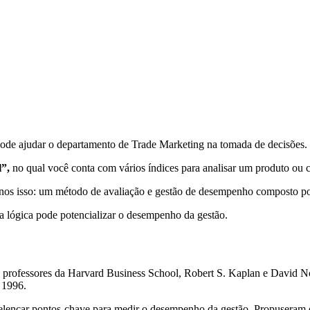
ode ajudar o departamento de Trade Marketing na tomada de decisões.
”,
no qual você conta com vários índices para analisar um produto ou cl
 isso: um método de avaliação e gestão de desempenho composto por
 lógica pode potencializar o desempenho da gestão.
 professores da Harvard Business School, Robert S. Kaplan e David Nor
 1996.
lencar pontos-chave para medir o desempenho da gestão. Propuseram e