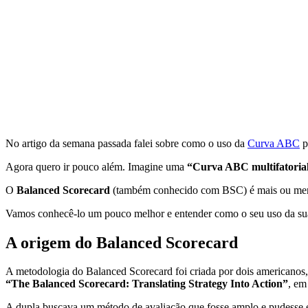
No artigo da semana passada falei sobre como o uso da
Curva ABC
p
Agora quero ir pouco além. Imagine uma
“Curva ABC multifatorial
O
Balanced Scorecard
(também conhecido com BSC) é mais ou menos
Vamos conhecê-lo um pouco melhor e entender como o seu uso da sua
A origem do Balanced Scorecard
A metodologia do Balanced Scorecard foi criada por dois americanos,
“The Balanced Scorecard: Translating Strategy Into Action”
, em
A dupla buscava um método de avaliação que fosse amplo e pudesse e