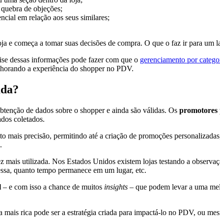
 quebra de objeções;
ial em relação aos seus similares;
a e começa a tomar suas decisões de compra. O que o faz ir para um la
lise dessas informações pode fazer com que o
gerenciamento por catego
elhorando a experiência do shopper no PDV.
ada?
 obtenção de dados sobre o shopper e ainda são válidas. Os
promotores 
ados coletados.
 mais precisão, permitindo até a criação de promoções personalizadas
.
ez mais utilizada. Nos Estados Unidos existem lojas testando a observa
ressa, quanto tempo permanece em um lugar, etc.
l
– e com isso a chance de muitos
insights
– que podem levar a uma melh
mais rica pode ser a estratégia criada para impactá-lo no PDV, ou mes