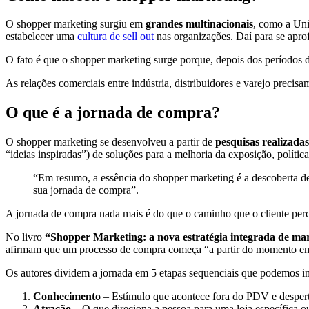
O shopper marketing surgiu em
grandes multinacionais
, como a Uni
estabelecer uma
cultura de sell out
nas organizações. Daí para se apro
O fato é que o shopper marketing surge porque, depois dos períodos 
As relações comerciais entre indústria, distribuidores e varejo preci
O que é a jornada de compra?
O shopper marketing se desenvolveu a partir de
pesquisas realizada
“ideias inspiradas”) de soluções para a melhoria da exposição, polític
“Em resumo, a essência do shopper marketing é a descoberta d
sua jornada de compra”.
A jornada de compra nada mais é do que o caminho que o cliente per
No livro
“Shopper Marketing: a nova estratégia integrada de mar
afirmam que um processo de compra começa “a partir do momento em q
Os autores dividem a jornada em 5 etapas sequenciais que podemos int
Conhecimento
– Estímulo que acontece fora do PDV e desperta
Atração
– O que direciona a pessoa para uma loja específica o