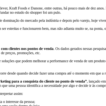
lever, Kraft Foods e Danone, entre outras, há pouco mais de dez anos. 
fundar no estudo do shopper foi um pulo.
de dominação do mercado pela indústria e depois pelo varejo, hoje viv
sam ser estreitas e funcionarem bem, mas não adianta muito se, na pont
s com clientes nos pontos de venda
. Os dados gerados nessas pesquis
a de preços, promoções, etc.
e soluções que podem melhorar a performance de venda de um produto a
corre desde quando decide fazer uma compra até o momento em que a re
keting para a conquista do cliente no ponto de venda”
, lançado e
ue uma pessoa identifica a necessidade por algo e decide ir às compr
erpretar assim:
 o interesse da pessoa;
u uma seção dentro da loja;