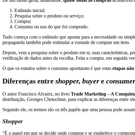
De um modo geral, atualmente,
quase todas as compras
acontecem d
Estímulo inicial;
Pesquisa sobre o produto ou serviço;
Compra;
Consumo ou uso do que foi comprado.
Tudo começa com o estímulo que aponta para a necessidade ou simple
propaganda também pode estimular a vontade de comprar um item.
Depois, vem a pesquisa sobre o produto em si, suas características,
verificação de dados antes da escolha. Feita a compra, em seguida v
O que os estudos sobre o consumo apontaram é que estas
etapas não
Diferenças entre
shopper, buyer
e
consume
O autor Francisco Alvarez, no livro
Trade Marketing – A Conquist
distribuição, Georges Chetochine, para explicar as diferenças entre
sh
Segundo ele, os termos são os três papéis que uma pessoa pode assu
Shopper
“É o papel em que se decide onde comprar e se estabelece o comport