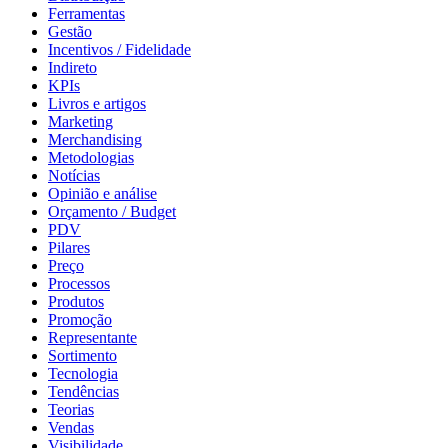
Ferramentas
Gestão
Incentivos / Fidelidade
Indireto
KPIs
Livros e artigos
Marketing
Merchandising
Metodologias
Notícias
Opinião e análise
Orçamento / Budget
PDV
Pilares
Preço
Processos
Produtos
Promoção
Representante
Sortimento
Tecnologia
Tendências
Teorias
Vendas
Visibilidade