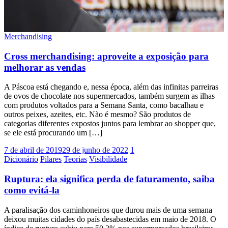
Merchandising
Cross merchandising: aproveite a exposição para
melhorar as vendas
A Páscoa está chegando e, nessa época, além das infinitas parreiras
de ovos de chocolate nos supermercados, também surgem as ilhas
com produtos voltados para a Semana Santa, como bacalhau e
outros peixes, azeites, etc. Não é mesmo? São produtos de
categorias diferentes expostos juntos para lembrar ao shopper que,
se ele está procurando um […]
7 de abril de 2019
29 de junho de 2022
1
Dicionário
Pilares
Teorias
Visibilidade
Ruptura: ela significa perda de faturamento, saiba
como evitá-la
A paralisação dos caminhoneiros que durou mais de uma semana
deixou muitas cidades do país desabastecidas em maio de 2018. O