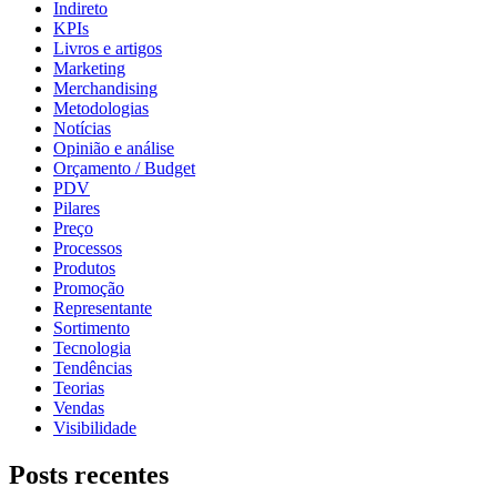
Indireto
KPIs
Livros e artigos
Marketing
Merchandising
Metodologias
Notícias
Opinião e análise
Orçamento / Budget
PDV
Pilares
Preço
Processos
Produtos
Promoção
Representante
Sortimento
Tecnologia
Tendências
Teorias
Vendas
Visibilidade
Posts recentes