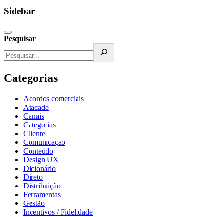
Sidebar
Pesquisar
Categorias
Acordos comerciais
Atacado
Canais
Categorias
Cliente
Comunicação
Conteúdo
Design UX
Dicionário
Direto
Distribuição
Ferramentas
Gestão
Incentivos / Fidelidade