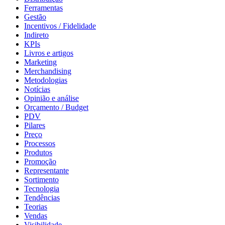
Ferramentas
Gestão
Incentivos / Fidelidade
Indireto
KPIs
Livros e artigos
Marketing
Merchandising
Metodologias
Notícias
Opinião e análise
Orçamento / Budget
PDV
Pilares
Preço
Processos
Produtos
Promoção
Representante
Sortimento
Tecnologia
Tendências
Teorias
Vendas
Visibilidade