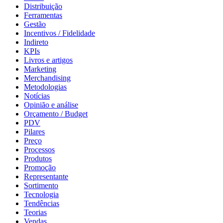
Distribuição
Ferramentas
Gestão
Incentivos / Fidelidade
Indireto
KPIs
Livros e artigos
Marketing
Merchandising
Metodologias
Notícias
Opinião e análise
Orçamento / Budget
PDV
Pilares
Preço
Processos
Produtos
Promoção
Representante
Sortimento
Tecnologia
Tendências
Teorias
Vendas