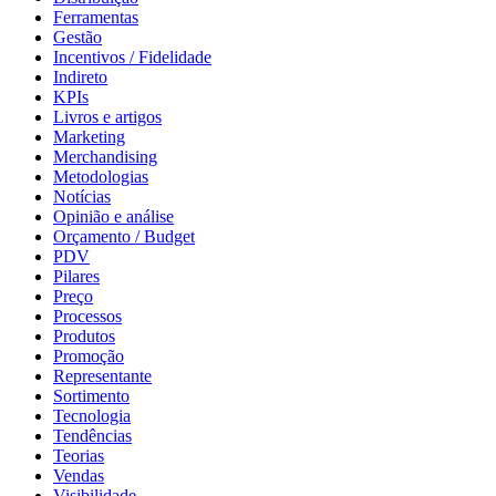
Ferramentas
Gestão
Incentivos / Fidelidade
Indireto
KPIs
Livros e artigos
Marketing
Merchandising
Metodologias
Notícias
Opinião e análise
Orçamento / Budget
PDV
Pilares
Preço
Processos
Produtos
Promoção
Representante
Sortimento
Tecnologia
Tendências
Teorias
Vendas
Visibilidade