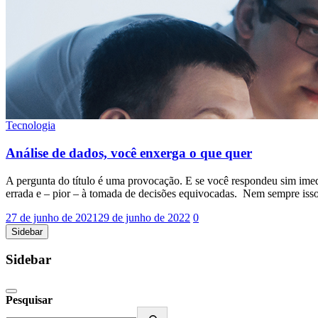
Tecnologia
Análise de dados, você enxerga o que quer
A pergunta do título é uma provocação. E se você respondeu sim imedia
errada e – pior – à tomada de decisões equivocadas. Nem sempre isso
27 de junho de 2021
29 de junho de 2022
0
Sidebar
Sidebar
Pesquisar